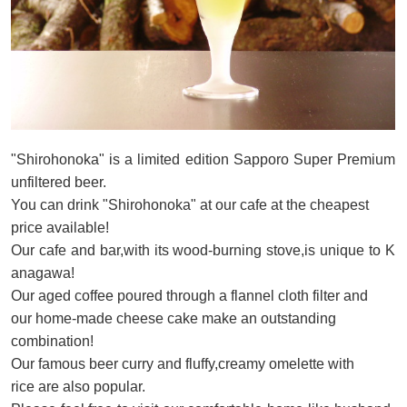
"Shirohonoka" is a limited edition Sapporo Super Premium
unfiltered beer.
You can drink "Shirohonoka" at our cafe at the cheapest
price available!
Our cafe and bar,with its wood-burning stove,is unique to K
anagawa!
Our aged coffee poured through a flannel cloth filter and
our home-made cheese cake make an outstanding
combination!
Our famous beer curry and fluffy,creamy omelette with
rice are also popular.