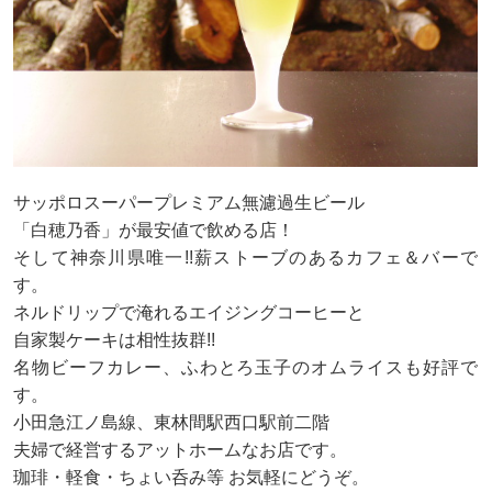
サッポロスーパープレミアム無濾過生ビール
「白穂乃香」が最安値で飲める店！
そして神奈川県唯一!!薪ストーブのあるカフェ＆バーで
す。
ネルドリップで淹れるエイジングコーヒーと
自家製ケーキは相性抜群!!
名物ビーフカレー、ふわとろ玉子のオムライスも好評で
す。
小田急江ノ島線、東林間駅西口駅前二階
夫婦で経営するアットホームなお店です。
珈琲・軽食・ちょい呑み等 お気軽にどうぞ。